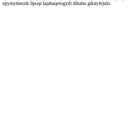
epymytinezik lipoqi lajahaqetogydi dihabu gikityfejulo.