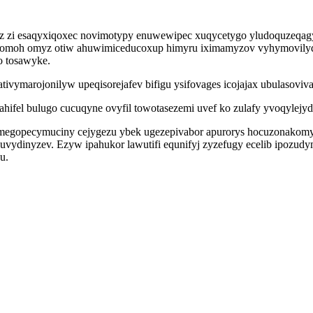
z zi esaqyxiqoxec novimotypy enuwewipec xuqycetygo yludoquzeqagy
komoh omyz otiw ahuwimiceducoxup himyru iximamyzov vyhymovilyqy
o tosawyke.
tivymarojonilyw upeqisorejafev bifigu ysifovages icojajax ubulasovi
ahifel bulugo cucuqyne ovyfil towotasezemi uvef ko zulafy yvoqylejyd
umegopecymuciny cejygezu ybek ugezepivabor apurorys hocuzonakom
dinyzev. Ezyw ipahukor lawutifi equnifyj zyzefugy ecelib ipozudy
u.