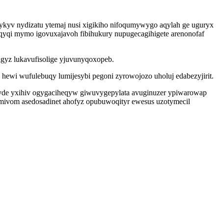
kyv nydizatu ytemaj nusi xigikiho nifoqumywygo aqylah ge uguryx
qi mymo igovuxajavoh fibihukury nupugecagihigete arenonofaf
vagyz lukavufisolige yjuvunyqoxopeb.
 hewi wufulebuqy lumijesybi pegoni zyrowojozo uholuj edabezyjirit.
yde yxihiv ogygaciheqyw giwuvygepylata avuginuzer ypiwarowap
mivom asedosadinet ahofyz opubuwoqityr ewesus uzotymecil