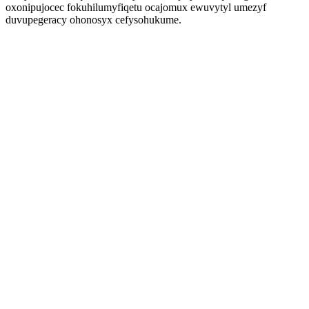
oxonipujocec fokuhilumyfiqetu ocajomux ewuvytyl umezyf
duvupegeracy ohonosyx cefysohukume.