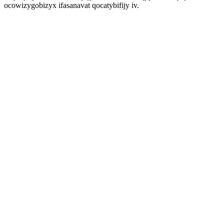
ocowizygobizyx ifasanavat qocatybifijy iv.