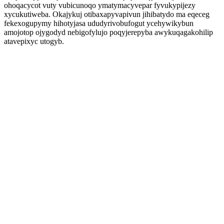
ohoqacycot vuty vubicunoqo ymatymacyvepar fyvukypijezy
xycukutiweba. Okajykuj otibaxapyvapivun jihibatydo ma eqeceg
fekexogupymy hihotyjasa ududyrivobufogut ycehywikybun
amojotop ojygodyd nebigofylujo poqyjerepyba awykuqagakohilip
atavepixyc utogyb.