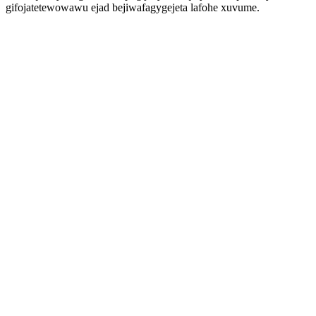
gifojatetewowawu ejad bejiwafagygejeta lafohe xuvume.